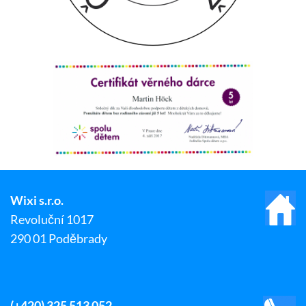
Wixi s.r.o.
Revoluční 1017
290 01 Poděbrady
(+420) 325 513 052