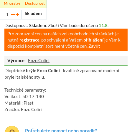
Množství
Dostupnost
Skladem
Dostupnost:
Skladem
.
Zboží Vám bude doručeno
11.8.
Pro zobrazení cen na našich velkoobchodních stránkách je
nutná
registrace
, po schválení a Vašem
přihlášení
je Vám k
dispozici kompletní sortiment včetně cen.
Zavřít
Výrobce:
Enzo Colini
Diop
trické brýle Enzo Colini
- kvalitně zpracované moderní
brýle italského stylu.
Technické parametry:
Velikost: 50-17-140
Materiál: Plast
Značka: Enzo Colini
Potřebujete pomoct nebo poradit?