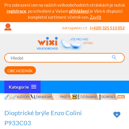
Pro zobrazení cen na našich velkoobchodních stránkách je nutná
registrace
, po schválení a Vašem
přihlášení
je Vám k dispozici
kompletní sortiment včetně cen.
Zavřít
(+420) 325 513 052
INFO@WIXI.CZ
OBCHODNÍK
Kategorie
Dioptrické brýle Enzo Colini
P933C03