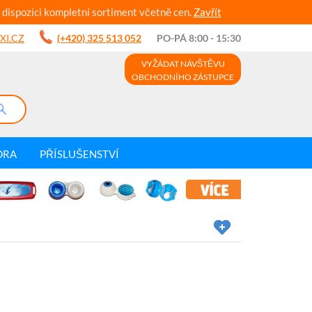
 dispozici kompletní sortiment včetně cen.
Zavřít
XI.CZ
(+420) 325 513 052
PO-PÁ 8:00 - 15:30
VYŽÁDAT NÁVŠTĚVU
OBCHODNÍHO ZÁSTUPCE
DRA
PŘÍSLUŠENSTVÍ