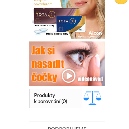
Produkty
k porovnání (0)
PODPORUJEME