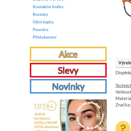
Kontaktní čočky
Roztoky
Oční kapky
Pouzdra
Příslušenství
Akce
Výrob
Slevy
Diop
tri
Novinky
Technic
Velikos
Materiál
Značka: