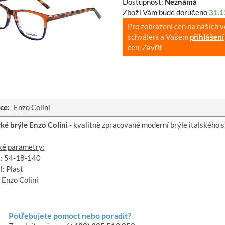
Dostupnost:
Neznámá
Zboží Vám bude doručeno
31.1
Pro zobrazení cen na našich 
schválení a Vašem
přihlášení
cen.
Zavřít
ce:
Enzo Colini
cké brýle Enzo Colini
- kvalitně zpracované moderní brýle italského s
ké parametry:
t: 54-18-140
: Plast
 Enzo Colini
Potřebujete pomoct nebo poradit?