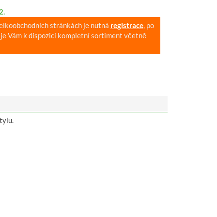
2.
velkoobchodních stránkách je nutná
registrace
, po
je Vám k dispozici kompletní sortiment včetně
tylu.