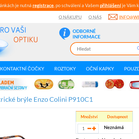
ránkách je nutná
registrace
, po schválení a Vašem
přihlášení
je Vám k
O NÁKUPU
O NÁS
INFO@WI
ODBORNÉ
INFORMACE
KONTAKTNÍ ČOČKY
ROZTOKY
OČNÍ KAPKY
POUZ
rické brýle Enzo Colini P910C1
Množství
Dostupnost
Neznámá