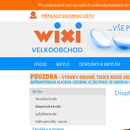
Pro zobrazení cen na našich velkoobchodních st
PŘIHLÁSIT DO MÉHO ÚČTU
ÚVOD
BRÝLE
DOPLŇKY K BRÝLÍM
Brýle
Diopt
Sluneční brýle
Dioptrické brýle
Lyžařské brýle
Náhradní díly - servis
Doplňky k brýlím