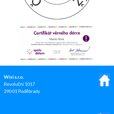
Wixi s.r.o.
Revoluční 1017
290 01 Poděbrady