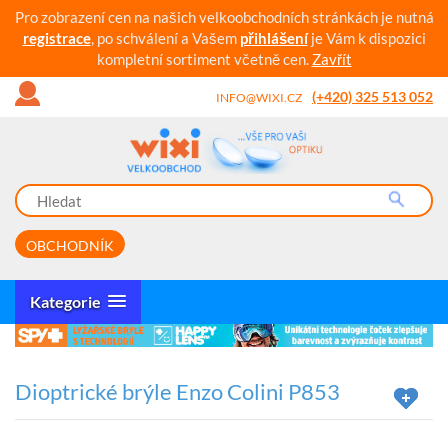
Pro zobrazení cen na našich velkoobchodních stránkách je nutná
registrace
, po schválení a Vašem
přihlášení
je Vám k dispozici
kompletní sortiment včetně cen.
Zavřít
(+420) 325 513 052
INFO@WIXI.CZ
OBCHODNÍK
Kategorie
Dioptrické brýle Enzo Colini P853