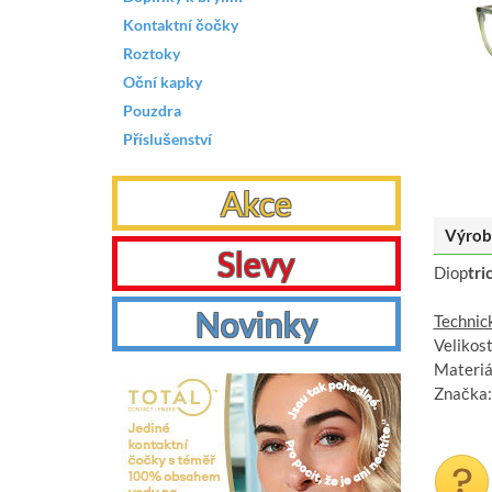
Kontaktní čočky
Roztoky
Oční kapky
Pouzdra
Příslušenství
Akce
Výrob
Slevy
Diop
tri
Novinky
Technic
Velikos
Materiál
Značka: