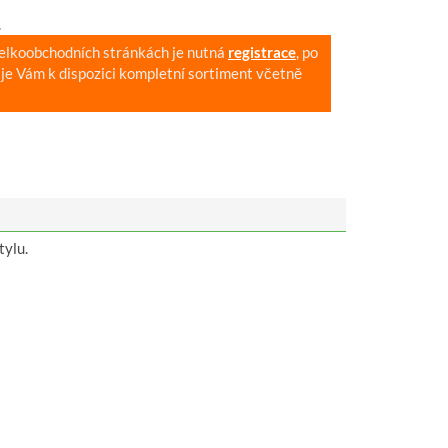
.
velkoobchodních stránkách je nutná
registrace
, po
je Vám k dispozici kompletní sortiment včetně
tylu.