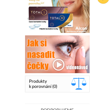
Produkty
k porovnání (0)
PODPORUJEME