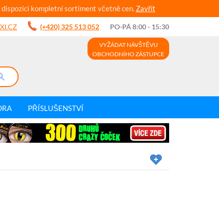
 dispozici kompletní sortiment včetně cen.
Zavřít
XI.CZ
(+420) 325 513 052
PO-PÁ 8:00 - 15:30
VYŽÁDAT NÁVŠTĚVU
OBCHODNÍHO ZÁSTUPCE
DRA
PŘÍSLUŠENSTVÍ