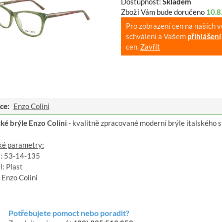
Dostupnost:
Skladem
Zboží Vám bude doručeno
10.8
Pro zobrazení cen na našich 
schválení a Vašem
přihlášení
cen.
Zavřít
ce:
Enzo Colini
cké brýle Enzo Colini
- kvalitně zpracované moderní brýle italského s
ké parametry:
t: 53-14-135
: Plast
 Enzo Colini
Potřebujete pomoct nebo poradit?