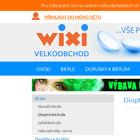
Pro zobrazení cen na našich velkoobchodních st
PŘIHLÁSIT DO MÉHO ÚČTU
ÚVOD
BRÝLE
DOPLŇKY K BRÝLÍM
Brýle
Diopt
Sluneční brýle
Dioptrické brýle
Lyžařské brýle
Náhradní díly - servis
Doplňky k brýlím