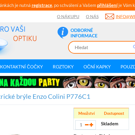
ránkách je nutná
registrace
, po schválení a Vašem
přihlášení
je Vám k
O NÁKUPU
O NÁS
INFO@WI
ODBORNÉ
INFORMACE
KONTAKTNÍ ČOČKY
ROZTOKY
OČNÍ KAPKY
POUZ
rické brýle Enzo Colini P776C1
Množství
Dostupnost
Skladem