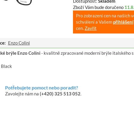
Dostupnost:
Skladem
Zboží Vám bude doručeno
11.8
Pro zobrazení cen na našich 
schválení a Vašem
přihlášení
cen.
Zavřít
ce:
Enzo Colini
cké brýle Enzo Colini
- kvalitně zpracované moderní brýle italského s
 Black
Potřebujete pomoct nebo poradit?
Zavolejte nám na
(+420) 325 513 052
.