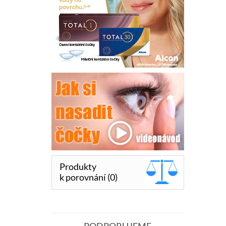
Produkty
k porovnání (0)
PODPORUJEME