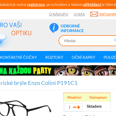
ránkách je nutná
registrace
, po schválení a Vašem
přihlášení
je Vám k
O NÁKUPU
O NÁS
INFO@WI
ODBORNÉ
INFORMACE
KONTAKTNÍ ČOČKY
ROZTOKY
OČNÍ KAPKY
POUZ
rické brýle Enzo Colini P191C1
Množství
Dostupnost
Skladem