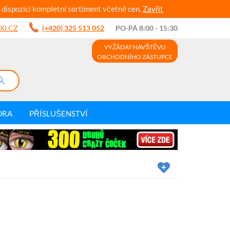
 dispozici kompletní sortiment včetně cen.
Zavřít
XI.CZ
(+420) 325 513 052
PO-PÁ 8:00 - 15:30
VYŽÁDAT NÁVŠTĚVU
OBCHODNÍHO ZÁSTUPCE
DRA
PŘÍSLUŠENSTVÍ