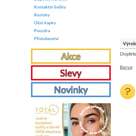
Kontaktní čočky
Roztoky
Oční kapky
Pouzdra
Příslušenství
Výrob
Akce
Diop
tri
Barva
:
Slevy
Novinky