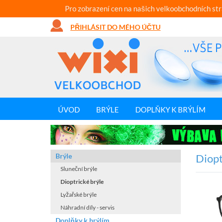
Pro zobrazení cen na našich velkoobchodních st
PŘIHLÁSIT DO MÉHO ÚČTU
ÚVOD
BRÝLE
DOPLŇKY K BRÝLÍM
Brýle
Diopt
Sluneční brýle
Dioptrické brýle
Lyžařské brýle
Náhradní díly - servis
Doplňky k brýlím