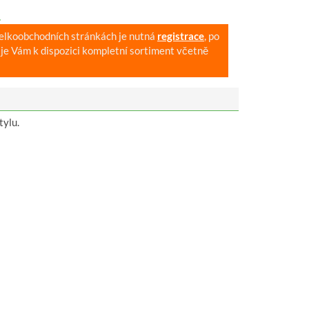
.
velkoobchodních stránkách je nutná
registrace
, po
je Vám k dispozici kompletní sortiment včetně
tylu.