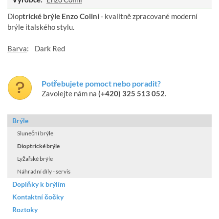
Diop
trické brýle Enzo Colini
- kvalitně zpracované moderní
brýle italského stylu.
Barva
: Dark Red
Potřebujete pomoct nebo poradit?
Zavolejte nám na
(+420) 325 513 052
.
Brýle
Sluneční brýle
Dioptrické brýle
Lyžařské brýle
Náhradní díly - servis
Doplňky k brýlím
Kontaktní čočky
Roztoky