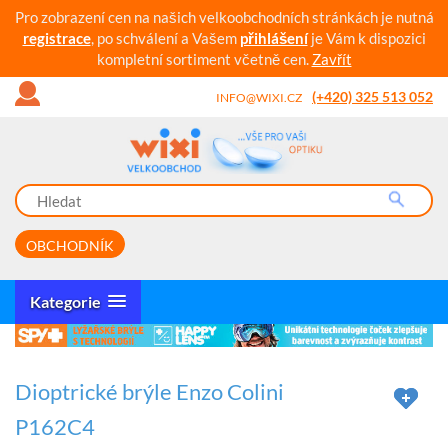
Pro zobrazení cen na našich velkoobchodních stránkách je nutná
registrace
, po schválení a Vašem
přihlášení
je Vám k dispozici
kompletní sortiment včetně cen.
Zavřít
(+420) 325 513 052
INFO@WIXI.CZ
OBCHODNÍK
Kategorie
Dioptrické brýle Enzo Colini
P162C4