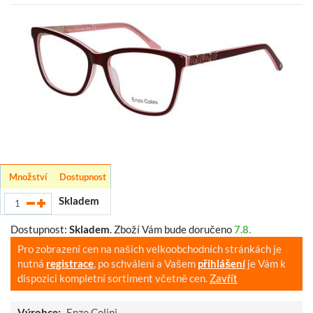
Množství
Dostupnost
Skladem
Dostupnost:
Skladem
.
Zboží Vám bude doručeno
7.8.
Pro zobrazení cen na našich velkoobchodních stránkách je
nutná
registrace
, po schválení a Vašem
přihlášení
je Vám k
dispozici kompletní sortiment včetně cen.
Zavřít
Výrobce:
Enzo Colini