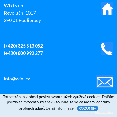
Wixi s.r.o.
Revoluční 1017
290 01 Poděbrady
(+420) 325 513 052
(+420) 800 992 277
info@wixi.cz
Tato stránka v rámci poskytování služeb využívá cookies. Dalším
používáním těchto stránek - souhlasíte se Zásadami ochrany
osobních údajů.
Další informace
ROZUMÍM
Realizoval
Marek Kebza