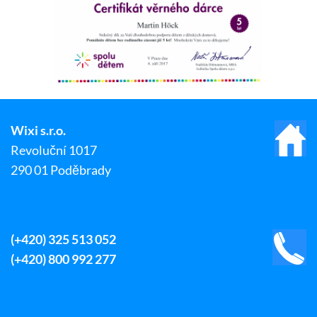
Wixi s.r.o.
Revoluční 1017
290 01 Poděbrady
(+420) 325 513 052
(+420) 800 992 277