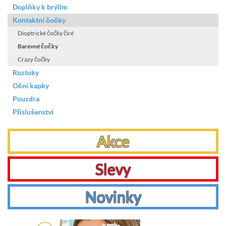
Doplňky k brýlím
Kontaktní čočky
Dioptrické čočky čiré
Barevné čočky
Crazy čočky
Roztoky
Oční kapky
Pouzdra
Příslušenství
Akce
Slevy
Novinky