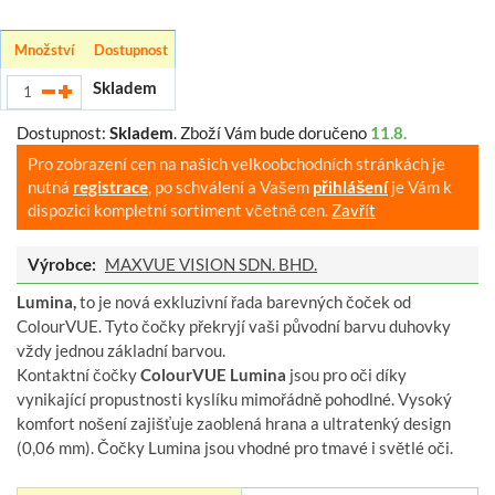
Množství
Dostupnost
Skladem
Dostupnost:
Skladem
.
Zboží Vám bude doručeno
11.8.
Pro zobrazení cen na našich velkoobchodních stránkách je
nutná
registrace
, po schválení a Vašem
přihlášení
je Vám k
dispozici kompletní sortiment včetně cen.
Zavřít
Výrobce:
MAXVUE VISION SDN. BHD.
Lumina,
to je nová exkluzivní řada barevných čoček od
ColourVUE. Tyto čočky překryjí vaši původní barvu duhovky
vždy jednou základní barvou.
Kontaktní čočky
ColourVUE Lumina
jsou pro oči díky
vynikající propustnosti kyslíku mimořádně pohodlné. Vysoký
komfort nošení zajišťuje zaoblená hrana a ultratenký design
(0,06 mm). Čočky Lumina jsou vhodné pro tmavé i světlé oči.