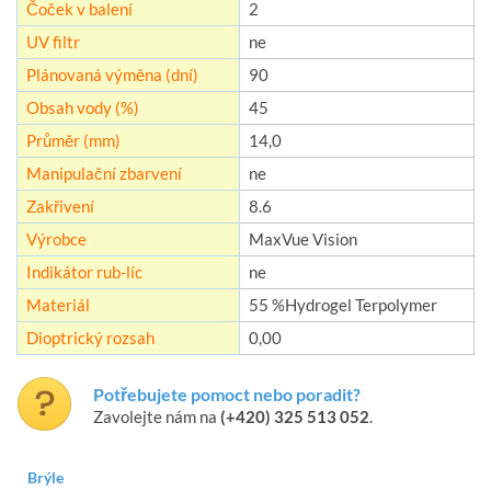
Čoček v balení
2
UV filtr
ne
Plánovaná výměna (dní)
90
Obsah vody (%)
45
Průměr (mm)
14,0
Manipulační zbarvení
ne
Zakřivení
8.6
Výrobce
MaxVue Vision
Indikátor rub-líc
ne
Materiál
55 %Hydrogel Terpolymer
Dioptrický rozsah
0,00
Potřebujete pomoct nebo poradit?
Zavolejte nám na
(+420) 325 513 052
.
Brýle