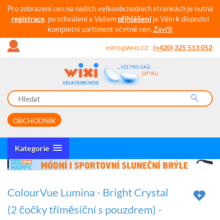
Pro zobrazení cen na našich velkoobchodních stránkách je nutná
registrace
, po schválení a Vašem
přihlášení
je Vám k dispozici
kompletní sortiment včetně cen.
Zavřít
(+420) 325 513 052
INFO@WIXI.CZ
OBCHODNÍK
Kategorie
ColourVue Lumina - Bright Crystal
(2 čočky tříměsíční s pouzdrem) -