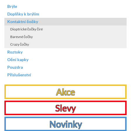
Brýle
Doplňky k brýlím
Kontaktní čočky
Dioptrické čočky čiré
Barevné čočky
Crazy čočky
Roztoky
Oční kapky
Pouzdra
Příslušenství
Akce
Slevy
Novinky