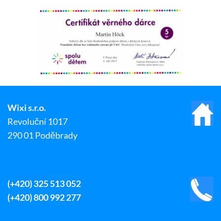
Wixi s.r.o.
Revoluční 1017
290 01 Poděbrady
(+420) 325 513 052
(+420) 800 992 277