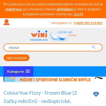
Pro zobrazení cen na našich velkoobchodních stránkách je nutná
registrace
, po schválení a Vašem
přihlášení
je Vám k dispozici
kompletní sortiment včetně cen.
Zavřít
(+420) 325 513 052
INFO@WIXI.CZ
OBCHODNÍK
Kategorie
ColourVue Fizzy - Frozen Blue (2
čočky měsíční) - nedioptrické,