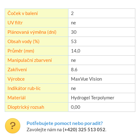
Čoček v balení
2
UV filtr
ne
Plánovaná výměna (dní)
30
Obsah vody (%)
53
Průměr (mm)
14,0
Manipulační zbarvení
ne
Zakřivení
8.6
Výrobce
MaxVue Vision
Indikátor rub-líc
ne
Materiál
Hydrogel Terpolymer
Dioptrický rozsah
0,00
Potřebujete pomoct nebo poradit?
Zavolejte nám na
(+420) 325 513 052
.