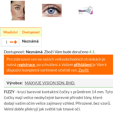
Množství
Dostupnost
Neznámá
Dostupnost:
Neznámá
.
Zboží Vám bude doručeno
4.1.
Pro zobrazení cen na našich velkoobchodních stránkách je
nutná
registrace
, po schválení a Vašem
přihlášení
je Vám k
dispozici kompletní sortiment včetně cen.
Zavřít
Výrobce:
MAXVUE VISION SDN. BHD.
FIZZY
- krycí barevné kontaktní čočky s průměrem 14 mm. Tyto
čočky mají velice neobyčejné barevné přírodní tóny, které
dodají vašim očím velice zajímavý vzhled. Přirozené, bez vzorů.
Velmi dobře překryjí jak světlé tak tmavé oči.