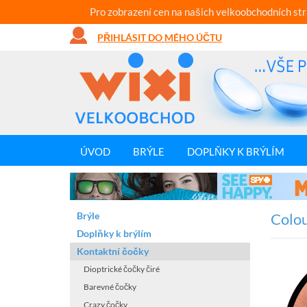
Pro zobrazení cen na našich velkoobchodních st
PŘIHLÁSIT DO MÉHO ÚČTU
ÚVOD
BRÝLE
DOPLŇKY K BRÝLÍM
Brýle
Colou
Doplňky k brýlím
Kontaktní čočky
Dioptrické čočky čiré
Barevné čočky
Crazy čočky