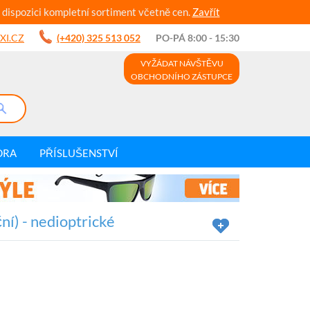
 dispozici kompletní sortiment včetně cen.
Zavřít
XI.CZ
(+420) 325 513 052
PO-PÁ 8:00 - 15:30
VYŽÁDAT NÁVŠTĚVU
OBCHODNÍHO ZÁSTUPCE
DRA
PŘÍSLUŠENSTVÍ
ní) - nedioptrické