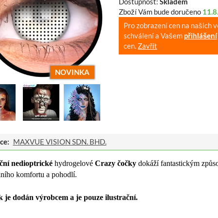
Dostupnost:
Skladem
Zboží Vám bude doručeno
11.8
Pro zobrazení cen na našich 
schválení a Vašem
přihlášení
cen.
Zavřít
NOVINKA
ce:
MAXVUE VISION SDN. BHD.
ční nedioptrické
hydrogelové
Crazy čočky
dokáží fantastickým způso
ního komfortu a pohodlí.
 je dodán výrobcem a je pouze ilustrační.