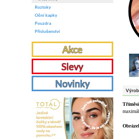
Roztoky
Oční kapky
Pouzdra
Příslušenství
Akce
Slevy
Novinky
Výrob
Tříměsí
maximál
Obrázek