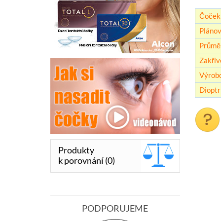
Čoček 
Plánov
Průmě
Zakřiv
Výrob
Dioptr
Produkty
k porovnání (0)
PODPORUJEME