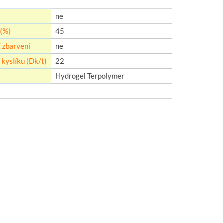
ne
(%)
45
 zbarvení
ne
kyslíku (Dk/t)
22
Hydrogel Terpolymer