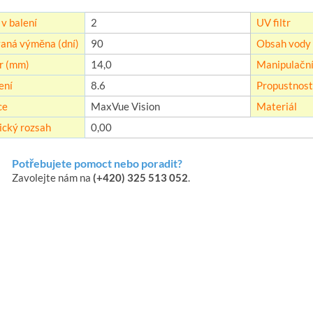
v balení
2
UV filtr
aná výměna (dní)
90
Obsah vody 
r (mm)
14,0
Manipulační
ení
8.6
Propustnost 
ce
MaxVue Vision
Materiál
ický rozsah
0,00
Potřebujete pomoct nebo poradit?
Zavolejte nám na
(+420) 325 513 052
.