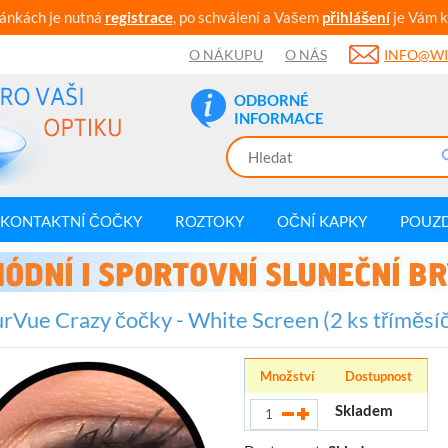
ránkách je nutná
registrace
, po schválení a Vašem
přihlášení
je Vám k
O NÁKUPU
O NÁS
INFO@WI
ODBORNÉ
INFORMACE
KONTAKTNÍ ČOČKY
ROZTOKY
OČNÍ KAPKY
POUZ
rVue Crazy čočky - White Screen (2 ks tříměsíč
Množství
Dostupnost
Skladem