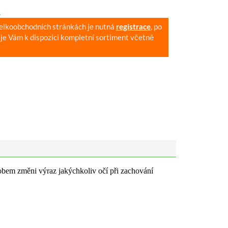
.
velkoobchodních stránkách je nutná
registrace
, po
je Vám k dispozici kompletní sortiment včetně
bem změni výraz jakýchkoliv očí při zachování