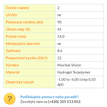
Čoček v balení
2
UV filtr
ne
Plánovaná výměna (dní)
90
Obsah vody (%)
45
Průměr (mm)
14,0
Manipulační zbarvení
ne
Zakřivení
8.6
Propustnost kyslíku (Dk/t)
22
Výrobce
MaxVue Vision
Materiál
Hydrogel Terpolymer
-1,00 to -6,00 (step 0,50
Dioptrický rozsah
dpt)
Potřebujete pomoct nebo poradit?
Zavolejte nám na
(+420) 325 513 052
.