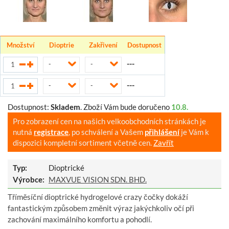
Množství
Dioptrie
Zakřivení
Dostupnost
---
-
-
---
-
-
Dostupnost:
Skladem
.
Zboží Vám bude doručeno
10.8.
Pro zobrazení cen na našich velkoobchodních stránkách je
nutná
registrace
, po schválení a Vašem
přihlášení
je Vám k
dispozici kompletní sortiment včetně cen.
Zavřít
Typ:
Dioptrické
Výrobce:
MAXVUE VISION SDN. BHD.
Tříměsíční dioptrické hydrogelové crazy čočky dokáží
fantastickým způsobem změnit výraz jakýchkoliv očí při
zachování maximálního komfortu a pohodlí.