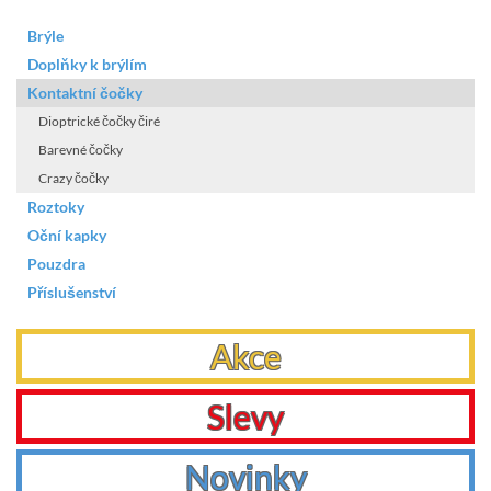
Brýle
Doplňky k brýlím
Kontaktní čočky
Dioptrické čočky čiré
Barevné čočky
Crazy čočky
Roztoky
Oční kapky
Pouzdra
Příslušenství
Akce
Slevy
Novinky