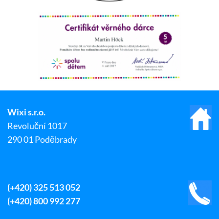
Wixi s.r.o.
Revoluční 1017
290 01 Poděbrady
(+420) 325 513 052
(+420) 800 992 277