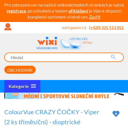
Pro zobrazení cen na našich velkoobchodních stránkách je nutná
registrace
, po schválení a Vašem
přihlášení
je Vám k dispozici
kompletní sortiment včetně cen.
Zavřít
(+420) 325 513 052
INFO@WIXI.CZ
OBCHODNÍK
Kategorie
ColourVue CRAZY ČOČKY - Viper
(2 ks tříměsíční) - dioptrické