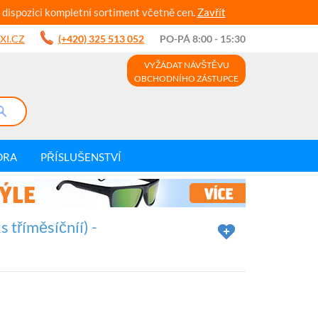
 dispozici kompletní sortiment včetně cen.
Zavřít
XI.CZ
(+420) 325 513 052
PO-PÁ 8:00 - 15:30
VYŽÁDAT NÁVŠTĚVU
OBCHODNÍHO ZÁSTUPCE
DRA
PŘÍSLUŠENSTVÍ
 tříměsíčníí) -