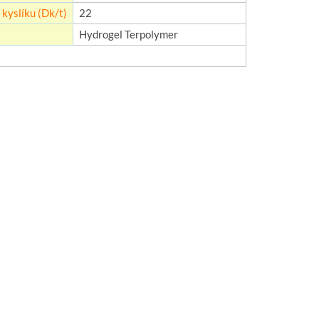
kyslíku (Dk/t)
22
Hydrogel Terpolymer