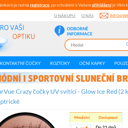
ránkách je nutná
registrace
, po schválení a Vašem
přihlášení
je Vám k
O NÁKUPU
O NÁS
INFO@WI
ODBORNÉ
INFORMACE
KONTAKTNÍ ČOČKY
ROZTOKY
OČNÍ KAPKY
POUZ
rVue Crazy čočky UV svítící - Glow Ice Red (2 ks
ptrické
Množství
Dostupnost
Do 21 dnů