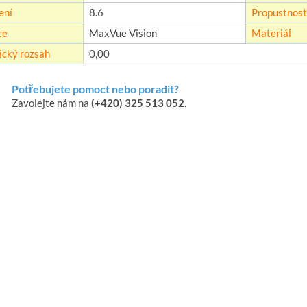
ení
8.6
Propustnost 
ce
MaxVue Vision
Materiál
ický rozsah
0,00
Potřebujete pomoct nebo poradit?
Zavolejte nám na
(+420) 325 513 052
.