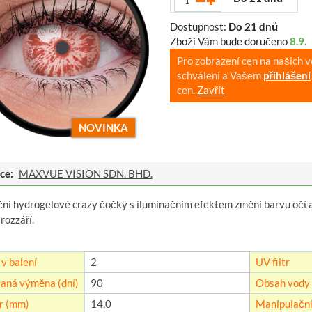
Dostupnost:
Do 21 dnů
Zboží Vám bude doručeno
8.9.
Pro zobrazení cen na našich 
schválení a Vašem
přihlášení
cen.
Zavřít
NOVINKA
ce:
MAXVUE VISION SDN. BHD.
ční hydrogelové crazy čočky s iluminačním efektem změní barvu očí 
rozzáří.
v balení
2
UV filtr
aná výměna (dní)
90
Obsah vody 
r (mm)
14,0
Manipulační