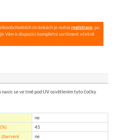
velkoobchodních stránkách je nutná
registrace
, po
je Vám k dispozici kompletní sortiment včetně
a navíc se ve tmě pod UV osvětlením tyto čočky
ne
(%)
45
 zbarvení
ne