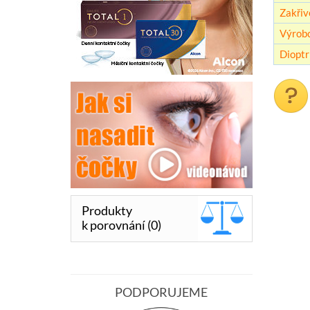
Zakřiv
Výrob
Dioptr
Produkty
k porovnání (0)
PODPORUJEME