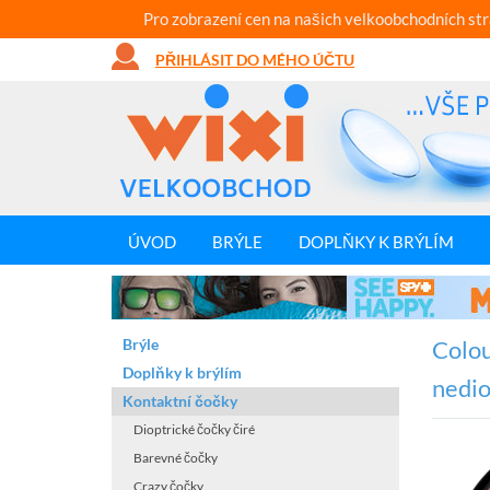
Pro zobrazení cen na našich velkoobchodních st
PŘIHLÁSIT DO MÉHO ÚČTU
ÚVOD
BRÝLE
DOPLŇKY K BRÝLÍM
Brýle
Colou
Doplňky k brýlím
nedio
Kontaktní čočky
Dioptrické čočky čiré
Barevné čočky
Crazy čočky