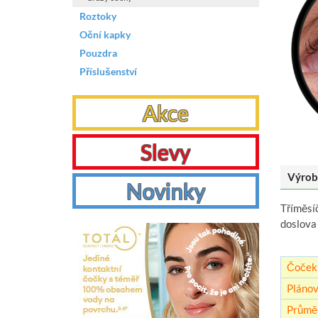
Roztoky
Oční kapky
Pouzdra
Příslušenství
Akce
Slevy
Výrob
Novinky
Tříměsí
doslova 
Čoček 
Plánov
Průmě