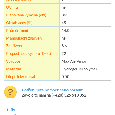
UV filtr
ne
Plánovaná výměna (dní)
365
Obsah vody (%)
45
Průměr (mm)
14,0
Manipulační zbarvení
ne
Zakřivení
8.6
Propustnost kyslíku (Dk/t)
22
Výrobce
MaxVue Vision
Materiál
Hydrogel Terpolymer
Dioptrický rozsah
0,00
Potřebujete pomoct nebo poradit?
Zavolejte nám na
(+420) 325 513 052
.
Brýle