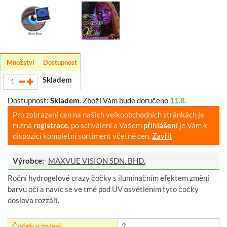
Množství
Dostupnost
Skladem
Dostupnost:
Skladem
.
Zboží Vám bude doručeno
11.8.
Pro zobrazení cen na našich velkoobchodních stránkách je
nutná
registrace
, po schválení a Vašem
přihlášení
je Vám k
dispozici kompletní sortiment včetně cen.
Zavřít
Výrobce:
MAXVUE VISION SDN. BHD.
Roční hydrogelové crazy čočky s iluminačním efektem změní
barvu očí a navíc se ve tmě pod UV osvětlením tyto čočky
doslova rozzáří.
Čoček v balení
2