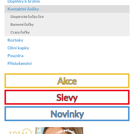
Doplňky k brýlím
Kontaktní čočky
Dioptrické čočky čiré
Barevné čočky
Crazy čočky
Roztoky
Oční kapky
Pouzdra
Příslušenství
Akce
Slevy
Novinky