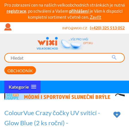
Pro zobrazení cen na našich velkoobchodních stránkách je nutná
registrace
, po schválení a Vašem
přihlášení
je Vám k dispozici
kompletní sortiment včetně cen.
Zavřít
(+420) 325 513 052
INFO@WIXI.CZ
OBCHODNÍK
Kategorie
ColourVue Crazy čočky UV svítící -
Glow Blue (2 ks roční) -