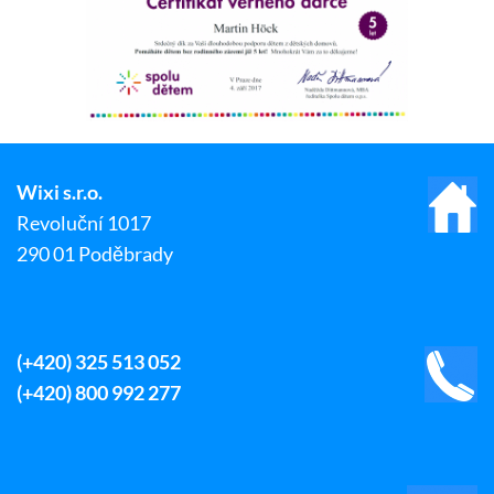
Wixi s.r.o.
Revoluční 1017
290 01 Poděbrady
(+420) 325 513 052
(+420) 800 992 277