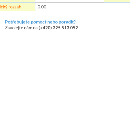
ický rozsah
0,00
Potřebujete pomoct nebo poradit?
Zavolejte nám na
(+420) 325 513 052
.