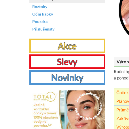
Roztoky
Oční kapky
Pouzdra
Příslušenství
Akce
Slevy
Výrob
Roční h
Novinky
a pohodl
Čoček 
Plánov
Průmě
Zakřiv
Výrob