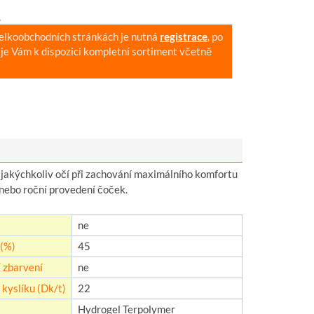
.
velkoobchodních stránkách je nutná
registrace
, po
je Vám k dispozici kompletní sortiment včetně
jakýchkoliv očí při zachování maximálního komfortu
 nebo roční provedení čoček.
ne
(%)
45
 zbarvení
ne
kyslíku (Dk/t)
22
Hydrogel Terpolymer