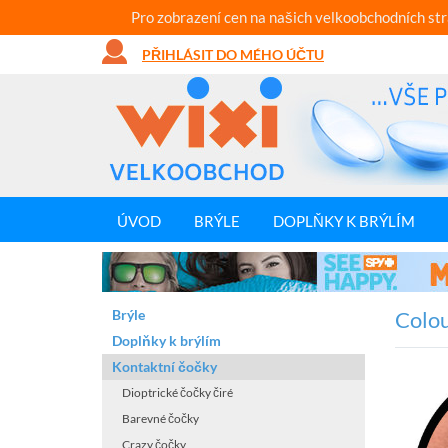
Pro zobrazení cen na našich velkoobchodních st
PŘIHLÁSIT DO MÉHO ÚČTU
ÚVOD
BRÝLE
DOPLŇKY K BRÝLÍM
Brýle
Colou
Doplňky k brýlím
Kontaktní čočky
Dioptrické čočky čiré
Barevné čočky
Crazy čočky