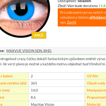
Dostupnost:
Skladem
Zboží Vám bude doručeno
11.8
Pro zobrazení cen na našich 
schválení a Vašem
přihlášení
cen.
Zavřít
AKCE
ce:
MAXVUE VISION SDN. BHD.
ydrogelové crazy čočky dokáží fantastickým způsobem změnit výraz 
í. Ve verzi plano je možné u každého motivu objednat buď tříměsíční
v balení
2
UV filtr
aná výměna (dní)
365
Obsah vody 
r (mm)
14,0
Manipulační
ení
8.6
Propustnost 
ce
MaxVue Vision
Materiál