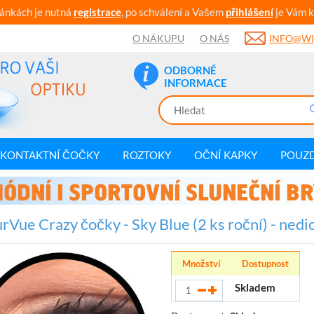
ránkách je nutná
registrace
, po schválení a Vašem
přihlášení
je Vám k
O NÁKUPU
O NÁS
INFO@WI
ODBORNÉ
INFORMACE
KONTAKTNÍ ČOČKY
ROZTOKY
OČNÍ KAPKY
POUZ
rVue Crazy čočky - Sky Blue (2 ks roční) - nedi
Množství
Dostupnost
Skladem