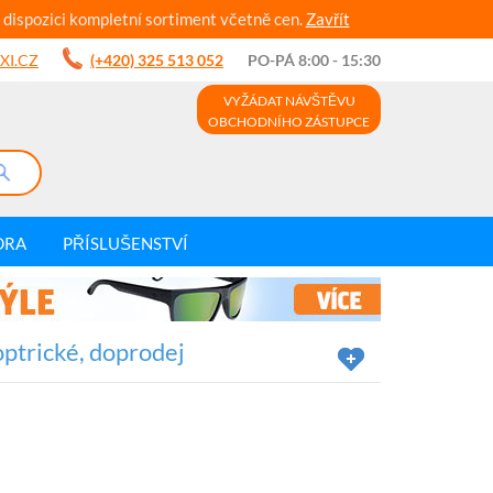
 dispozici kompletní sortiment včetně cen.
Zavřít
XI.CZ
(+420) 325 513 052
PO-PÁ 8:00 - 15:30
VYŽÁDAT NÁVŠTĚVU
OBCHODNÍHO ZÁSTUPCE
DRA
PŘÍSLUŠENSTVÍ
optrické, doprodej