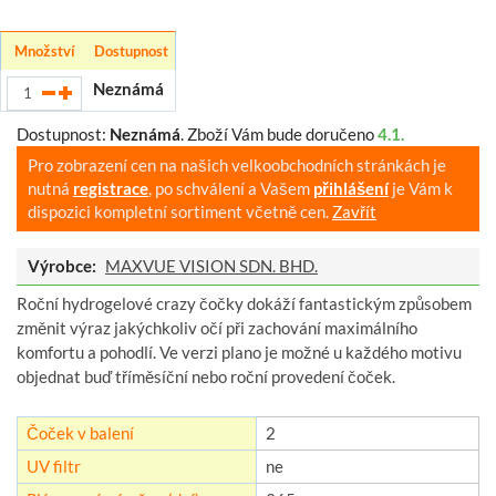
Množství
Dostupnost
Neznámá
Dostupnost:
Neznámá
.
Zboží Vám bude doručeno
4.1.
Pro zobrazení cen na našich velkoobchodních stránkách je
nutná
registrace
, po schválení a Vašem
přihlášení
je Vám k
dispozici kompletní sortiment včetně cen.
Zavřít
Výrobce:
MAXVUE VISION SDN. BHD.
Roční hydrogelové crazy čočky dokáží fantastickým způsobem
změnit výraz jakýchkoliv očí při zachování maximálního
komfortu a pohodlí. Ve verzi plano je možné u každého motivu
objednat buď tříměsíční nebo roční provedení čoček.
Čoček v balení
2
UV filtr
ne