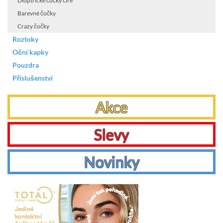
Dioptrické čočky čiré
Barevné čočky
Crazy čočky
Roztoky
Oční kapky
Pouzdra
Příslušenství
Akce
Slevy
Novinky