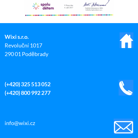
Wixi s.r.o.
Revoluční 1017
290 01 Poděbrady
(+420) 325 513 052
(+420) 800 992 277
info@wixi.cz