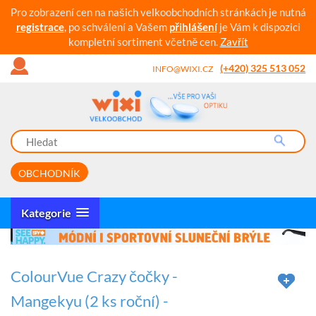
Pro zobrazení cen na našich velkoobchodních stránkách je nutná
registrace
, po schválení a Vašem
přihlášení
je Vám k dispozici
kompletní sortiment včetně cen.
Zavřít
(+420) 325 513 052
INFO@WIXI.CZ
OBCHODNÍK
Kategorie
ColourVue Crazy čočky -
Mangekyu (2 ks roční) -