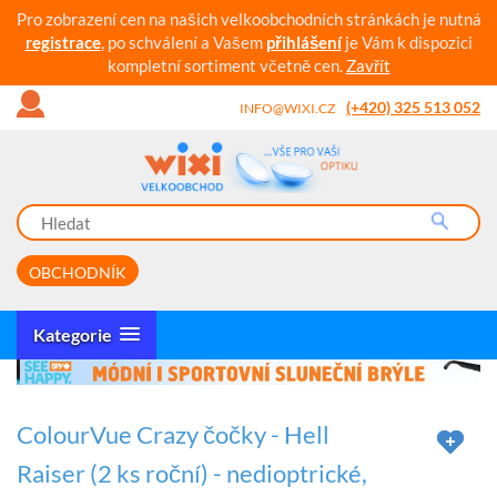
Pro zobrazení cen na našich velkoobchodních stránkách je nutná
registrace
, po schválení a Vašem
přihlášení
je Vám k dispozici
kompletní sortiment včetně cen.
Zavřít
(+420) 325 513 052
INFO@WIXI.CZ
OBCHODNÍK
Kategorie
ColourVue Crazy čočky - Hell
Raiser (2 ks roční) - nedioptrické,