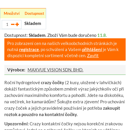
Množství
Dostupnost
Skladem
Dostupnost:
Skladem
.
Zboží Vám bude doručeno
11.8.
Pro zobrazení cen na našich velkoobchodních stránkách je
nutná
registrace
, po schválení a Vašem
přihlášení
je Vám k
dispozici kompletní sortiment včetně cen.
Zavřít
Výrobce:
MAXVUE VISION SDN. BHD.
Roční hydrogelové
crazy čočky
(2 kusy, uložené v lahvičkách)
dokáží fantastickým způsobem změnit výraz jakýchkoliv očí při
zachování maximálního komfortu a pohodlí. Jdete na diskotéku,
na večírek, ke kamarádům? Šokujte extra zjevem! Pro uchování
crazy čoček a jejich pravidelné používání je potřeba
zakoupit
roztok a pouzdro na kontaktní čočky.
Upozornění:
Crazy kontaktní čočky nejsou korekční zrakovou