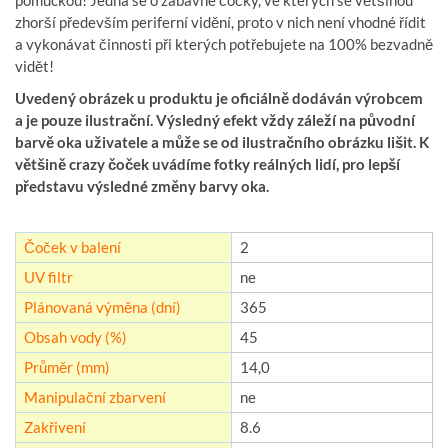
pomůckou! Jedná se o zábavné čočky, ve kterých se většinou
zhorší především periferní vidění, proto v nich není vhodné řídit
a vykonávat činnosti při kterých potřebujete na 100% bezvadně
vidět!
Uvedený obrázek u produktu je oficiálně dodáván výrobcem
a je pouze ilustrační. Výsledný efekt vždy záleží na původní
barvě oka uživatele a může se od ilustračního obrázku lišit. K
většině crazy čoček uvádíme fotky reálných lidí, pro lepší
představu výsledné změny barvy oka.
Čoček v balení
2
UV filtr
ne
Plánovaná výměna (dní)
365
Obsah vody (%)
45
Průměr (mm)
14,0
Manipulační zbarvení
ne
Zakřivení
8.6