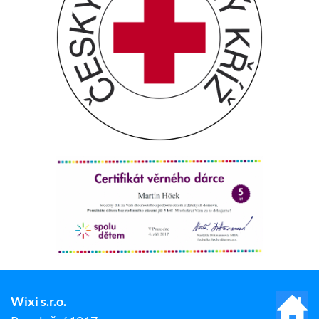
Wixi s.r.o.