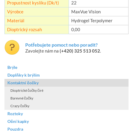
Propustnost kyslíku (Dk/t)
22
Výrobce
MaxVue Vision
Materiál
Hydrogel Terpolymer
Dioptrický rozsah
0,00
Potřebujete pomoct nebo poradit?
Zavolejte nám na
(+420) 325 513 052
.
Brýle
Doplňky k brýlím
Kontaktní čočky
Dioptrické čočky čiré
Barevné čočky
Crazy čočky
Roztoky
Oční kapky
Pouzdra