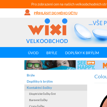
Pro zobrazení cen na našich velkoobchodních st
PŘIHLÁSIT DO MÉHO ÚČTU
ÚVOD
BRÝLE
DOPLŇKY K BRÝLÍM
Brýle
Colou
Doplňky k brýlím
Kontaktní čočky
Dioptrické čočky čiré
Barevné čočky
Crazy čočky