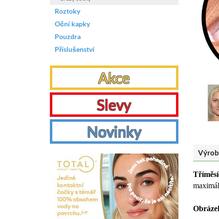
Roztoky
Oční kapky
Pouzdra
Příslušenství
Akce
Slevy
Novinky
Výrob
Tříměsí
maximál
Obrázek