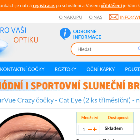
ránkách je nutná
registrace
, po schválení a Vašem
přihlášení
je Vám k
O NÁKUPU
O NÁS
INFO@WI
ODBORNÉ
INFORMACE
KONTAKTNÍ ČOČKY
ROZTOKY
OČNÍ KAPKY
POUZ
rVue Crazy čočky - Cat Eye (2 ks tříměsíční) - 
Množství
Dostupnost
Skladem