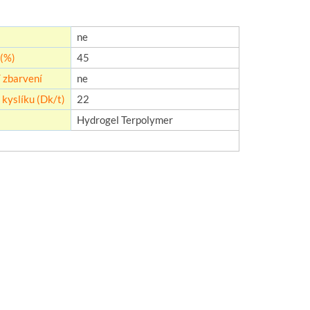
ne
(%)
45
 zbarvení
ne
kyslíku (Dk/t)
22
Hydrogel Terpolymer