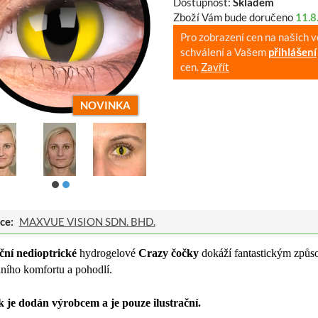
Dostupnost:
Skladem
Zboží Vám bude doručeno
11.8
Pro zobrazení cen na našich 
schválení a Vašem
přihlášení
cen.
Zavřít
NOVINKA
ce:
MAXVUE VISION SDN. BHD.
ční nedioptrické
hydrogelové
Crazy čočky
dokáží fantastickým způso
ního komfortu a pohodlí.
 je dodán výrobcem a je pouze ilustrační.