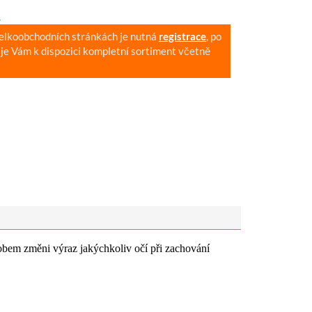
.
velkoobchodních stránkách je nutná
registrace
, po
je Vám k dispozici kompletní sortiment včetně
bem změni výraz jakýchkoliv očí při zachování