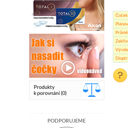
Čoček 
Plánov
Průmě
Zakřiv
Výrob
Dioptr
Produkty
k porovnání (0)
PODPORUJEME