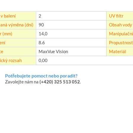
v balení
2
UV filtr
aná výměna (dní)
90
Obsah vody 
r (mm)
14,0
Manipulační
ení
8.6
Propustnost 
ce
MaxVue Vision
Materiál
ický rozsah
0,00
Potřebujete pomoct nebo poradit?
Zavolejte nám na
(+420) 325 513 052
.