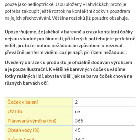
pouze jako nedioptrické. Jsou uloženy v lahvičkách, proto je
potřeba zakoupit ještě roztok na kontaktní čočky s pouzdrem
na jejich přechovávání. Většina roztoků již pouzdro obsahuje.
Upozorňujeme, že jakékoliv barevné a crazy kontaktní čočky
nejsou vhodné pro činnosti, při kterých potřebujete perfektně
vidět, protože mohou nežádoucím způsobem omezovat
převážně periferní vidění, což je např. při řízení nežádoucí.
Uvedený obrázek u produktu je oficiálně dodáván výrobcem
a je pouze ilustrační. K většině barevných čoček uvádíme
fotky reálných lidí, abyste viděli, jak se barva čoček chová na
různých barvách očí.
Čoček v balení
2
UV filtr
ne
Plánovaná výměna (dní)
365
Obsah vody (%)
45
Průměr (mm)
14,0