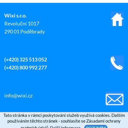
Wixi s.r.o.
Revoluční 1017
290 01 Poděbrady
(+420) 325 513 052
(+420) 800 992 277
info@wixi.cz
Tato stránka v rámci poskytování služeb využívá cookies. Dalším
používáním těchto stránek - souhlasíte se Zásadami ochrany
osobních údajů.
Další informace
ROZUMÍM