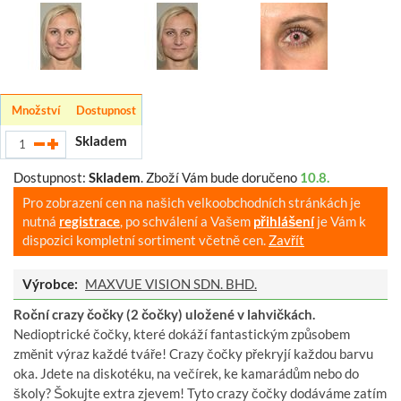
Množství
Dostupnost
Skladem
Dostupnost:
Skladem
.
Zboží Vám bude doručeno
10.8.
Pro zobrazení cen na našich velkoobchodních stránkách je
nutná
registrace
, po schválení a Vašem
přihlášení
je Vám k
dispozici kompletní sortiment včetně cen.
Zavřít
Výrobce:
MAXVUE VISION SDN. BHD.
Roční crazy čočky (2 čočky) uložené v lahvičkách.
Nedioptrické čočky, které dokáží fantastickým způsobem
změnit výraz každé tváře! Crazy čočky překryjí každou barvu
oka. Jdete na diskotéku, na večírek, ke kamarádům nebo do
školy? Šokujte extra zjevem! Tyto crazy čočky dodáváme zatím