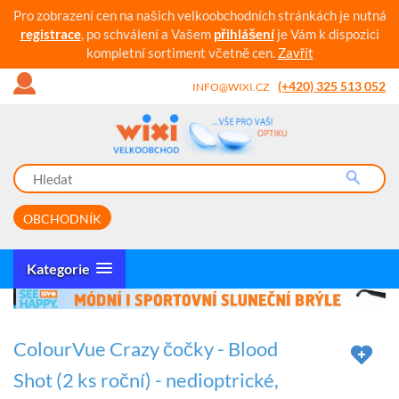
Pro zobrazení cen na našich velkoobchodních stránkách je nutná
registrace
, po schválení a Vašem
přihlášení
je Vám k dispozici
kompletní sortiment včetně cen.
Zavřít
(+420) 325 513 052
INFO@WIXI.CZ
OBCHODNÍK
Kategorie
ColourVue Crazy čočky - Blood
Shot (2 ks roční) - nedioptrické,