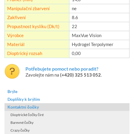
Manipulační zbarvení
ne
Zakřivení
8.6
Propustnost kyslíku (Dk/t)
22
Výrobce
MaxVue Vision
Materiál
Hydrogel Terpolymer
Dioptrický rozsah
0,00
Potřebujete pomoct nebo poradit?
Zavolejte nám na
(+420) 325 513 052
.
Brýle
Doplňky k brýlím
Kontaktní čočky
Dioptrické čočky čiré
Barevné čočky
Crazy čočky