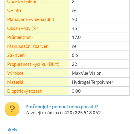
Čoček v balení
2
UV filtr
ne
Plánovaná výměna (dní)
90
Obsah vody (%)
45
Průměr (mm)
17,0
Manipulační zbarvení
ne
Zakřivení
8.6
Propustnost kyslíku (Dk/t)
22
Výrobce
MaxVue Vision
Materiál
Hydrogel Terpolymer
Dioptrický rozsah
0,00
Potřebujete pomoct nebo poradit?
Zavolejte nám na
(+420) 325 513 052
.
Brýle