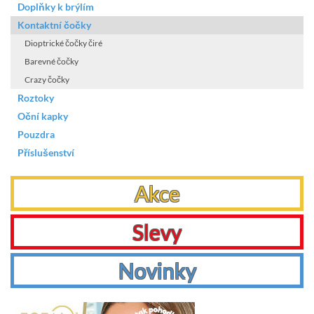
Doplňky k brýlím
Kontaktní čočky
Dioptrické čočky čiré
Barevné čočky
Crazy čočky
Roztoky
Oční kapky
Pouzdra
Příslušenství
Akce
Slevy
Novinky