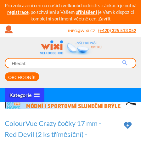
Pro zobrazení cen na našich velkoobchodních stránkách je nutná
registrace
, po schválení a Vašem
přihlášení
je Vám k dispozici
kompletní sortiment včetně cen.
Zavřít
(+420) 325 513 052
INFO@WIXI.CZ
OBCHODNÍK
Kategorie
ColourVue Crazy čočky 17 mm -
Red Devil (2 ks tříměsíční) -