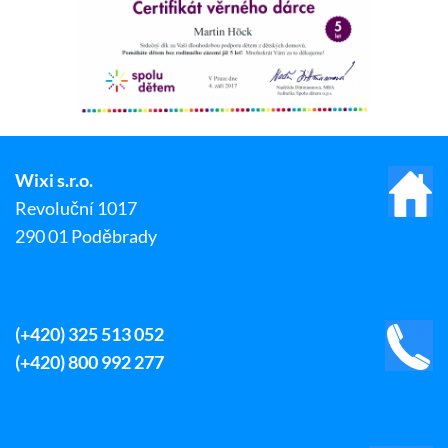
Wixi s.r.o.
Revoluční 1017
290 01 Poděbrady
(+420) 325 513 052
(+420) 800 992 277