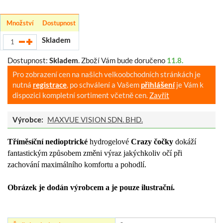
Množství
Dostupnost
Skladem
Dostupnost:
Skladem
.
Zboží Vám bude doručeno
11.8.
Pro zobrazení cen na našich velkoobchodních stránkách je
nutná
registrace
, po schválení a Vašem
přihlášení
je Vám k
dispozici kompletní sortiment včetně cen.
Zavřít
Výrobce:
MAXVUE VISION SDN. BHD.
Tříměsíční nedioptrické
hydrogelové
Crazy čočky
dokáží
fantastickým způsobem změni výraz jakýchkoliv očí při
zachování maximálního komfortu a pohodlí.
Obrázek je dodán výrobcem a je pouze ilustrační.