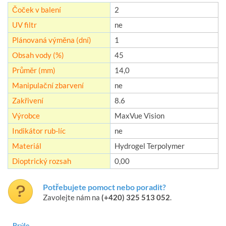
Čoček v balení
2
UV filtr
ne
Plánovaná výměna (dní)
1
Obsah vody (%)
45
Průměr (mm)
14,0
Manipulační zbarvení
ne
Zakřivení
8.6
Výrobce
MaxVue Vision
Indikátor rub-líc
ne
Materiál
Hydrogel Terpolymer
Dioptrický rozsah
0,00
Potřebujete pomoct nebo poradit?
Zavolejte nám na
(+420) 325 513 052
.
Brýle