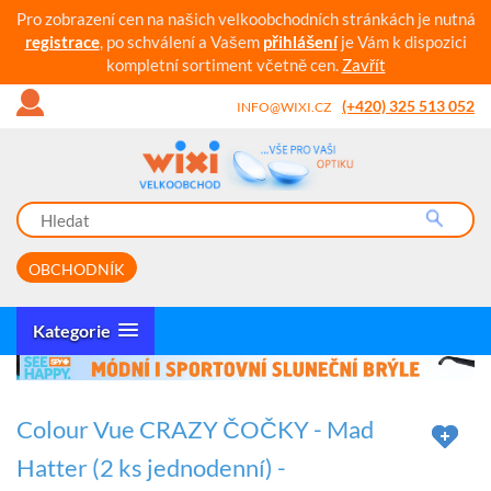
Pro zobrazení cen na našich velkoobchodních stránkách je nutná
registrace
, po schválení a Vašem
přihlášení
je Vám k dispozici
kompletní sortiment včetně cen.
Zavřít
(+420) 325 513 052
INFO@WIXI.CZ
OBCHODNÍK
Kategorie
Colour Vue CRAZY ČOČKY - Mad
Hatter (2 ks jednodenní) -