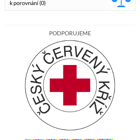
k porovnání (0)
PODPORUJEME