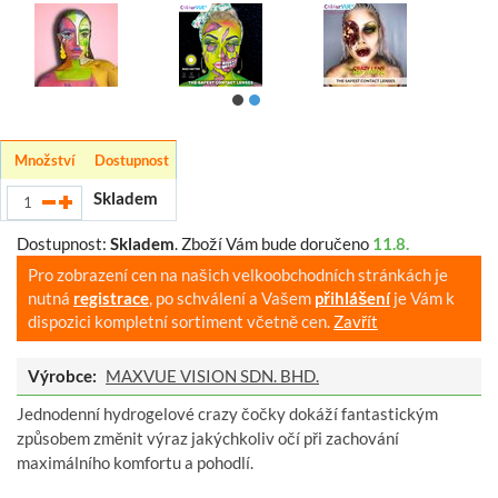
Množství
Dostupnost
Skladem
Dostupnost:
Skladem
.
Zboží Vám bude doručeno
11.8.
Pro zobrazení cen na našich velkoobchodních stránkách je
nutná
registrace
, po schválení a Vašem
přihlášení
je Vám k
dispozici kompletní sortiment včetně cen.
Zavřít
Výrobce:
MAXVUE VISION SDN. BHD.
Jednodenní hydrogelové crazy čočky dokáží fantastickým
způsobem změnit výraz jakýchkoliv očí při zachování
maximálního komfortu a pohodlí.