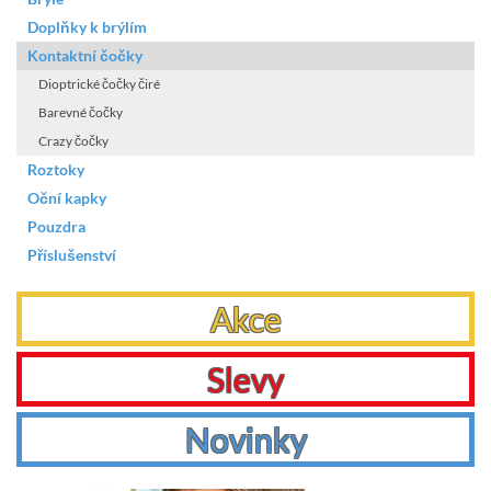
Doplňky k brýlím
Kontaktní čočky
Dioptrické čočky čiré
Barevné čočky
Crazy čočky
Roztoky
Oční kapky
Pouzdra
Příslušenství
Akce
Slevy
Novinky