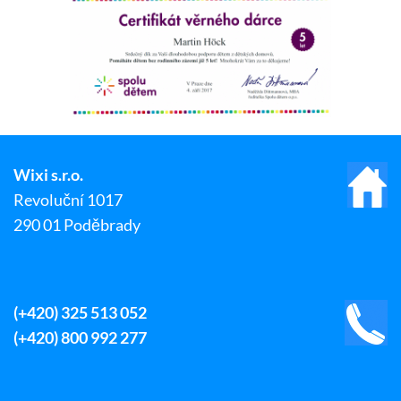
Wixi s.r.o.
Revoluční 1017
290 01 Poděbrady
(+420) 325 513 052
(+420) 800 992 277