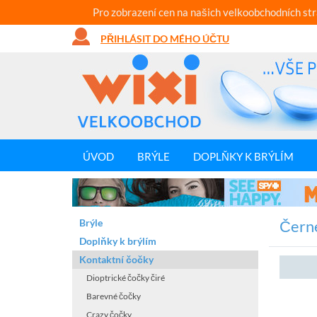
Pro zobrazení cen na našich velkoobchodních st
PŘIHLÁSIT DO MÉHO ÚČTU
ÚVOD
BRÝLE
DOPLŇKY K BRÝLÍM
Brýle
Čern
Doplňky k brýlím
Kontaktní čočky
Dioptrické čočky čiré
Barevné čočky
Crazy čočky