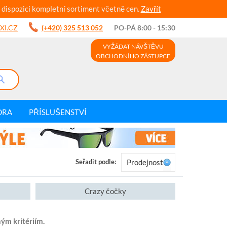
 dispozici kompletní sortiment včetně cen.
Zavřít
XI.CZ
(+420) 325 513 052
PO-PÁ 8:00 - 15:30
VYŽÁDAT NÁVŠTĚVU
OBCHODNÍHO ZÁSTUPCE
DRA
PŘÍSLUŠENSTVÍ
Seřadit podle:
Prodejnost
Crazy čočky
ým kritériím.