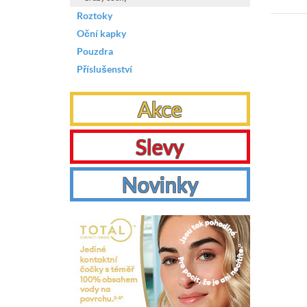
Roztoky
Oční kapky
Pouzdra
Příslušenství
Akce
Slevy
Novinky