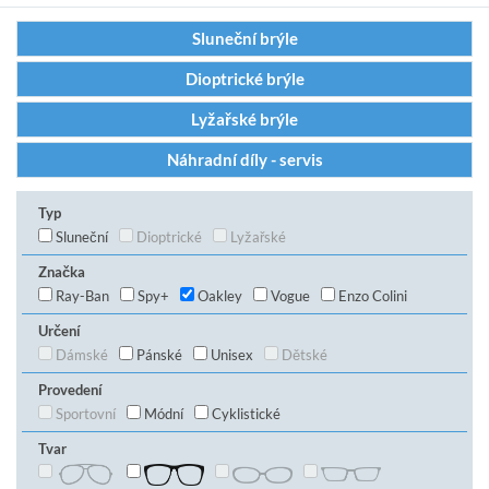
Sluneční brýle
Dioptrické brýle
Lyžařské brýle
Náhradní díly - servis
Typ
Sluneční
Dioptrické
Lyžařské
Značka
Ray-Ban
Spy+
Oakley
Vogue
Enzo Colini
Určení
Dámské
Pánské
Unisex
Dětské
Provedení
Sportovní
Módní
Cyklistické
Tvar