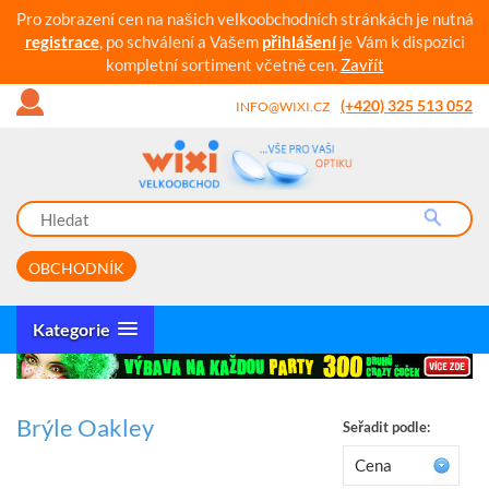
Pro zobrazení cen na našich velkoobchodních stránkách je nutná
registrace
, po schválení a Vašem
přihlášení
je Vám k dispozici
kompletní sortiment včetně cen.
Zavřít
(+420) 325 513 052
INFO@WIXI.CZ
OBCHODNÍK
Kategorie
Brýle Oakley
Seřadit podle:
Cena