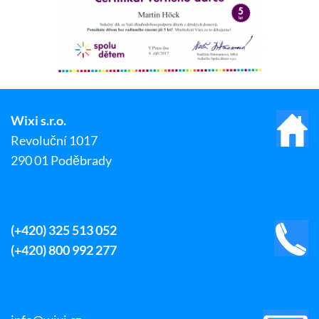
Wixi s.r.o.
Revoluční 1017
290 01 Poděbrady
(+420) 325 513 052
(+420) 800 992 277