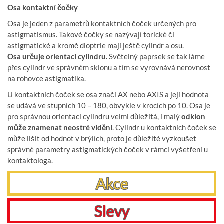
Osa kontaktní čočky
Osa je jeden z parametrů kontaktních čoček určených pro
astigmatismus. Takové čočky se nazývají torické či
astigmatické a kromě dioptrie mají ještě cylindr a osu.
Osa určuje orientaci cylindru.
Světelný paprsek se tak láme
přes cylindr ve správném sklonu a tím se vyrovnává nerovnost
na rohovce astigmatika.
U kontaktních čoček se osa značí AX nebo AXIS a její hodnota
se udává ve stupních 10 – 180, obvykle v krocích po 10. Osa je
pro správnou orientaci cylindru velmi důležitá, i malý
odklon
může znamenat neostré vidění
. Cylindr u kontaktních čoček se
může lišit od hodnot v brýlích, proto je důležité vyzkoušet
správné parametry astigmatických čoček v rámci vyšetření u
kontaktologa.
Akce
Slevy