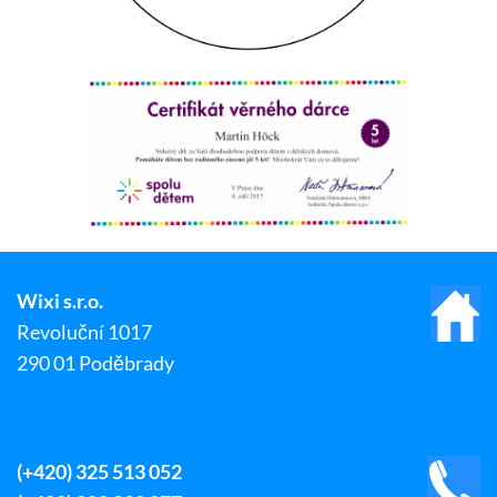
Wixi s.r.o.
Revoluční 1017
290 01 Poděbrady
(+420) 325 513 052