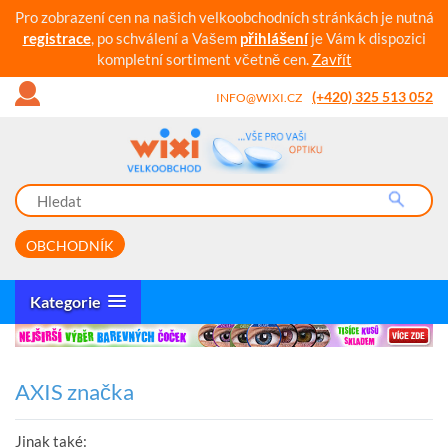
Pro zobrazení cen na našich velkoobchodních stránkách je nutná
registrace
, po schválení a Vašem
přihlášení
je Vám k dispozici
kompletní sortiment včetně cen.
Zavřít
(+420) 325 513 052
INFO@WIXI.CZ
OBCHODNÍK
Kategorie
AXIS značka
Jinak také: