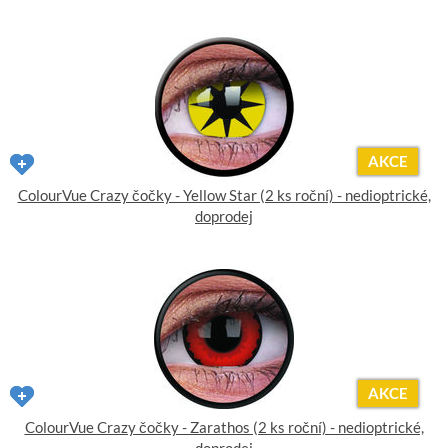
AKCE
ColourVue Crazy čočky - Yellow Star (2 ks roční) - nedioptrické,
doprodej
AKCE
ColourVue Crazy čočky - Zarathos (2 ks roční) - nedioptrické,