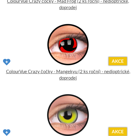
ColourVue Crazy čočky - Mad Frog (2 ks roční) - nedioptrické,
doprodej
AKCE
ColourVue Crazy čočky - Mangekyu (2 ks roční) - nedioptrické,
doprodej
AKCE