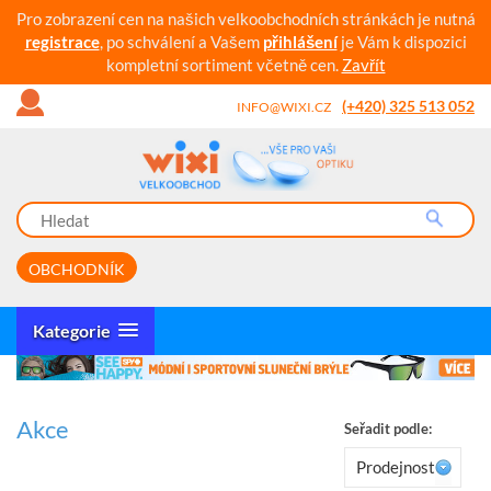
Pro zobrazení cen na našich velkoobchodních stránkách je nutná
registrace
, po schválení a Vašem
přihlášení
je Vám k dispozici
kompletní sortiment včetně cen.
Zavřít
(+420) 325 513 052
INFO@WIXI.CZ
OBCHODNÍK
Kategorie
Akce
Seřadit podle:
Prodejnost