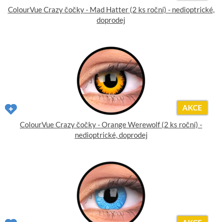
ColourVue Crazy čočky - Mad Hatter (2 ks roční) - nedioptrické,
doprodej
AKCE
ColourVue Crazy čočky - Orange Werewolf (2 ks roční) -
nedioptrické, doprodej