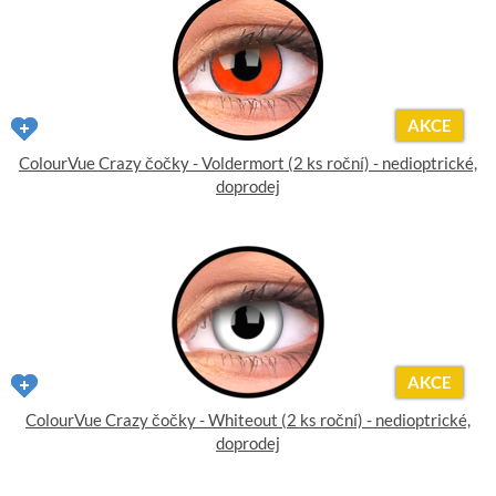
AKCE
ColourVue Crazy čočky - Voldermort (2 ks roční) - nedioptrické,
doprodej
AKCE
ColourVue Crazy čočky - Whiteout (2 ks roční) - nedioptrické,
doprodej