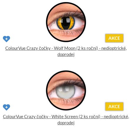
AKCE
ColourVue Crazy čočky - Wolf Moon (2 ks roční) - nedioptrické,
doprodej
AKCE
ColourVue Crazy čočky - White Screen (2 ks roční) - nedioptrické,
doprodej