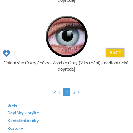
doprodej
AKCE
ColourVue Crazy čočky - Zombie Grey (2 ks roční) - nedioptrické,
doprodej
<
1
3
>
2
Brýle
Doplňky k brýlím
Kontaktní čočky
Roztoky