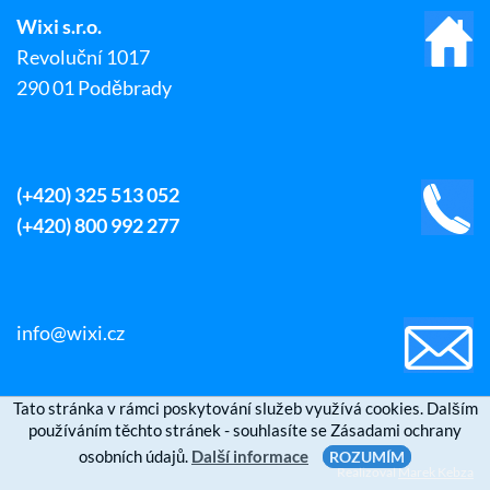
Wixi s.r.o.
Revoluční 1017
290 01 Poděbrady
(+420) 325 513 052
(+420) 800 992 277
info@wixi.cz
Tato stránka v rámci poskytování služeb využívá cookies. Dalším
používáním těchto stránek - souhlasíte se Zásadami ochrany
osobních údajů.
Další informace
ROZUMÍM
Realizoval
Marek Kebza