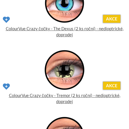
AKCE
ColourVue Crazy čočky - The Dexus (2 ks roční) - nedioptrické,
doprodej
AKCE
ColourVue Crazy čočky - Tremor (2 ks roční) - nedioptrické,
doprodej