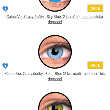
AKCE
ColourVue Crazy čočky - Sky Blue (2 ks roční) - nedioptrické,
doprodej
AKCE
ColourVue Crazy čočky - Solar Blue (2 ks roční) - nedioptrické,
doprodej