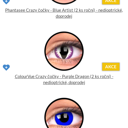
AKCE
Phantasee Crazy čočky - Blue Artist (2 ks roční) - nedioptrické,
doprodej
AKCE
ColourVue Crazy čočky - Purple Dragon (2 ks roční) -
nedioptrické, doprodej