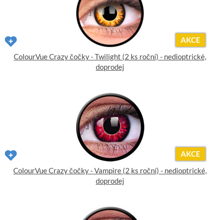
AKCE
ColourVue Crazy čočky - Twilight (2 ks roční) - nedioptrické,
doprodej
AKCE
ColourVue Crazy čočky - Vampire (2 ks roční) - nedioptrické,
doprodej