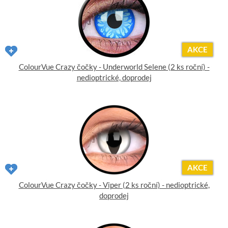
AKCE
ColourVue Crazy čočky - Underworld Selene (2 ks roční) -
nedioptrické, doprodej
AKCE
ColourVue Crazy čočky - Viper (2 ks roční) - nedioptrické,
doprodej