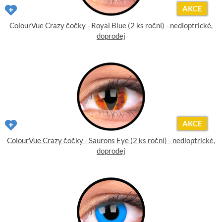
AKCE
ColourVue Crazy čočky - Royal Blue (2 ks roční) - nedioptrické,
doprodej
AKCE
ColourVue Crazy čočky - Saurons Eye (2 ks roční) - nedioptrické,
doprodej