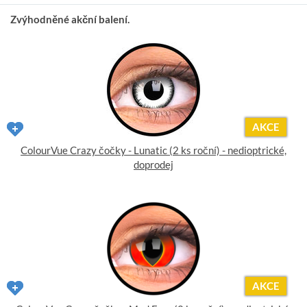
Zvýhodněné akční balení.
AKCE
ColourVue Crazy čočky - Lunatic (2 ks roční) - nedioptrické,
doprodej
AKCE