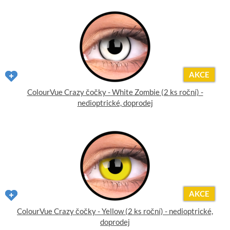
AKCE
ColourVue Crazy čočky - White Zombie (2 ks roční) -
nedioptrické, doprodej
AKCE
ColourVue Crazy čočky - Yellow (2 ks roční) - nedioptrické,
doprodej