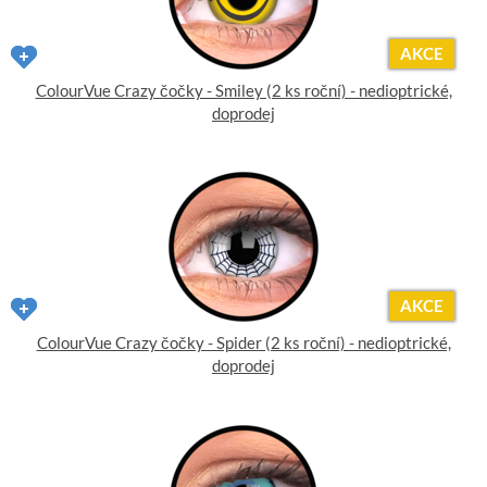
AKCE
ColourVue Crazy čočky - Smiley (2 ks roční) - nedioptrické,
doprodej
AKCE
ColourVue Crazy čočky - Spider (2 ks roční) - nedioptrické,
doprodej