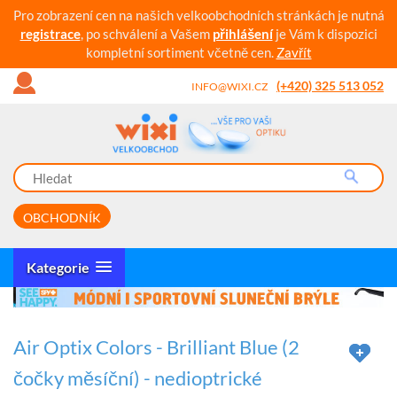
Pro zobrazení cen na našich velkoobchodních stránkách je nutná
registrace
, po schválení a Vašem
přihlášení
je Vám k dispozici
kompletní sortiment včetně cen.
Zavřít
(+420) 325 513 052
INFO@WIXI.CZ
OBCHODNÍK
Kategorie
Air Optix Colors - Brilliant Blue (2
čočky měsíční) - nedioptrické