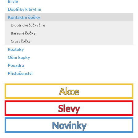
Brýle
Doplňky k brýlím
Kontaktní čočky
Dioptrické čočky čiré
Barevné čočky
Crazy čočky
Roztoky
Oční kapky
Pouzdra
Příslušenství
Akce
Slevy
Novinky