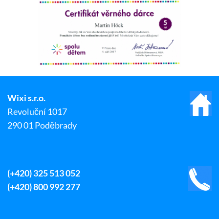
Wixi s.r.o.
Revoluční 1017
290 01 Poděbrady
(+420) 325 513 052
(+420) 800 992 277