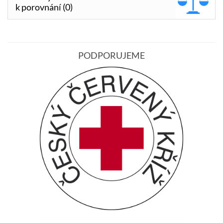
k porovnání (0)
PODPORUJEME