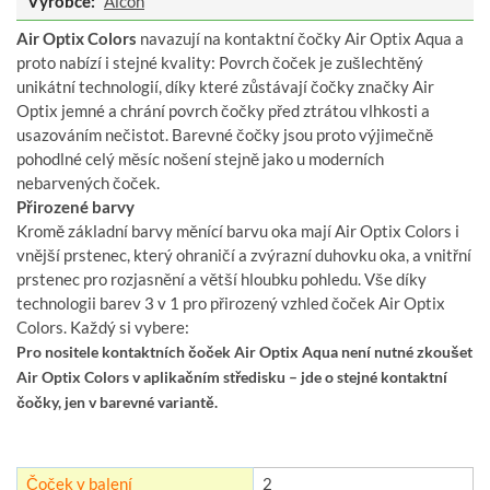
Výrobce:
Alcon
Air Optix Colors
navazují na kontaktní čočky Air Optix Aqua a
proto nabízí i stejné kvality: Povrch čoček je zušlechtěný
unikátní technologií, díky které zůstávají čočky značky Air
Optix jemné a chrání povrch čočky před ztrátou vlhkosti a
usazováním nečistot. Barevné čočky jsou proto výjimečně
pohodlné celý měsíc nošení stejně jako u moderních
nebarvených čoček.
Přirozené barvy
Kromě základní barvy měnící barvu oka mají Air Optix Colors i
vnější prstenec, který ohraničí a zvýrazní duhovku oka, a vnitřní
prstenec pro rozjasnění a větší hloubku pohledu. Vše díky
technologii barev 3 v 1 pro přirozený vzhled čoček Air Optix
Colors. Každý si vybere:
Pro nositele kontaktních čoček Air Optix Aqua není nutné zkoušet
Air Optix Colors v aplikačním středisku – jde o stejné kontaktní
čočky, jen v barevné variantě.
Čoček v balení
2