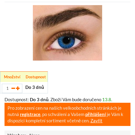
Množství
Dostupnost
Do 3 dnů
Dostupnost:
Do 3 dnů
.
Zboží Vám bude doručeno
13.8.
Pro zobrazení cen na našich velkoobchodních stránkách je
nutná
registrace
, po schválení a Vašem
přihlášení
je Vám k
dispozici kompletní sortiment včetně cen.
Zavřít