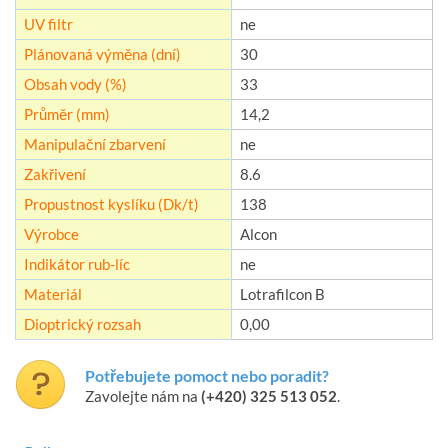
UV filtr
ne
Plánovaná výměna (dní)
30
Obsah vody (%)
33
Průměr (mm)
14,2
Manipulační zbarvení
ne
Zakřivení
8.6
Propustnost kyslíku (Dk/t)
138
Výrobce
Alcon
Indikátor rub-líc
ne
Materiál
Lotrafilcon B
Dioptrický rozsah
0,00
Potřebujete pomoct nebo poradit?
Zavolejte nám na
(+420) 325 513 052
.