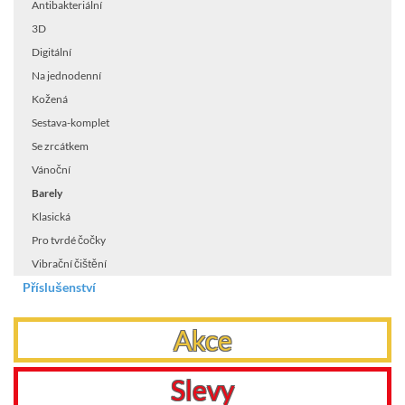
Antibakteriální
3D
Digitální
Na jednodenní
Kožená
Sestava-komplet
Se zrcátkem
Vánoční
Barely
Klasická
Pro tvrdé čočky
Vibrační čištění
Příslušenství
Akce
Slevy