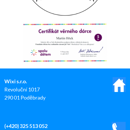
Wixi s.r.o.
Revoluční 1017
290 01 Poděbrady
(+420) 325 513 052