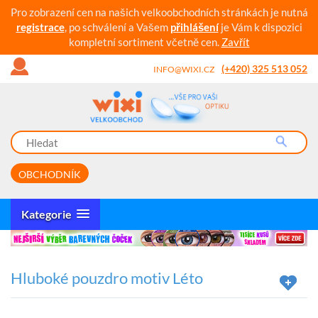
Pro zobrazení cen na našich velkoobchodních stránkách je nutná
registrace
, po schválení a Vašem
přihlášení
je Vám k dispozici
kompletní sortiment včetně cen.
Zavřít
(+420) 325 513 052
INFO@WIXI.CZ
OBCHODNÍK
Kategorie
Hluboké pouzdro motiv Léto